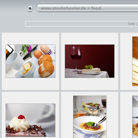
www.stockshooter.de
» food
Seite |